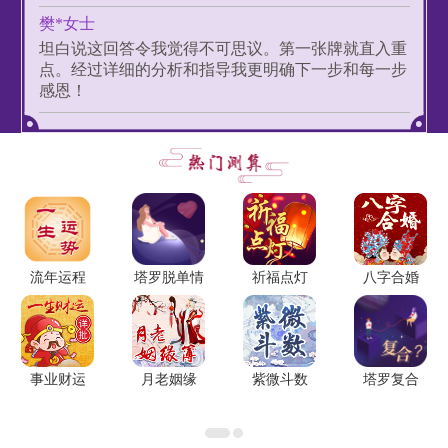
樊*女士
坦白说这回答令我觉得不可思议。第一张牌就直入重
点。经过详细的分析和指导我更明确下一步和每一步
感恩！
李*女士
内容很丰富，对未来的预测和建议也是比较具体的。
简*先生
真的很准，钱没有白花，一开始的时候确实很犹豫，
结果真的是很准，真的很棒！
流年运程
塔罗脱单情
祈福点灯
八字合婚
谢*女士
最近感情比较反复，根据建议的方法调整了一下，很
事业财运
月老姻缘
紫微斗数
塔罗复合
多事都变得顺利了。
冯*女士