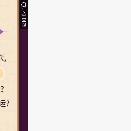
订
单
查
询