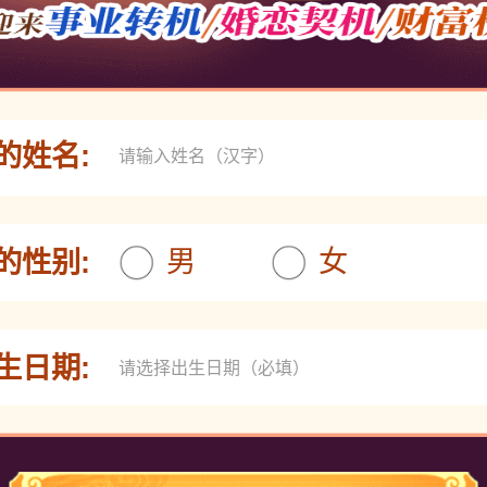
的姓名:
男
女
的性别:
生日期: