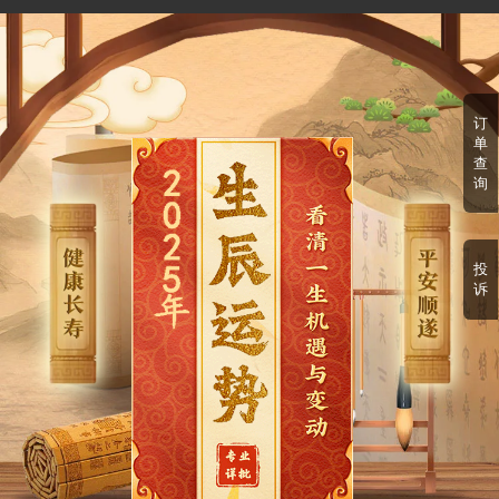
订
单
查
询
投
诉